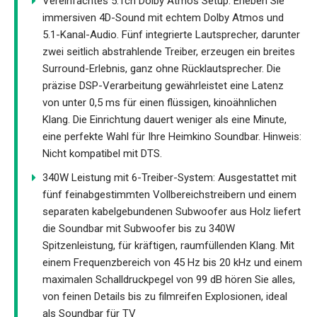
Vereinfachtes 5.1ch Dolby Atmos Setup: Erleben Sie
immersiven 4D-Sound mit echtem Dolby Atmos und
5.1-Kanal-Audio. Fünf integrierte Lautsprecher, darunter
zwei seitlich abstrahlende Treiber, erzeugen ein breites
Surround-Erlebnis, ganz ohne Rücklautsprecher. Die
präzise DSP-Verarbeitung gewährleistet eine Latenz
von unter 0,5 ms für einen flüssigen, kinoähnlichen
Klang. Die Einrichtung dauert weniger als eine Minute,
eine perfekte Wahl für Ihre Heimkino Soundbar. Hinweis:
Nicht kompatibel mit DTS.
340W Leistung mit 6-Treiber-System: Ausgestattet mit
fünf feinabgestimmten Vollbereichstreibern und einem
separaten kabelgebundenen Subwoofer aus Holz liefert
die Soundbar mit Subwoofer bis zu 340W
Spitzenleistung, für kräftigen, raumfüllenden Klang. Mit
einem Frequenzbereich von 45 Hz bis 20 kHz und einem
maximalen Schalldruckpegel von 99 dB hören Sie alles,
von feinen Details bis zu filmreifen Explosionen, ideal
als Soundbar für TV