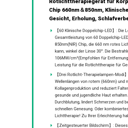
Rotlichttherapiegerät für Kör
Chip 660nm＆850nm, Klinische 
Gesicht, Erholung, Schlafver
【60 Klinische Doppelchip-LED】: Die Le
Gesamtleistung von 60 Doppelchip-LED
850nm(NIR) Chip, die 660 nm rotes Lic
kann, winkel der Linse 30°. Die Bestrah
106MW/cm²(Empfohlen für Entfernungen
Leistung für die Rotlichttherapie für Ge
【Drei Rotlicht-Therapielampen-Modi】: 
Wellenlängen von rotem (660nm) und na
Kollagenproduktion und reduziert Falten
gesunde und jugendliche Haut erhalten. 
Durchblutung, lindert Schmerzen und bes
schnellen Genesung. Oder kombiniertes
Lichttherapie! Zu Ihrer Erleichterung h
【Zeitgesteuerter Bildschirm】: Dieses R