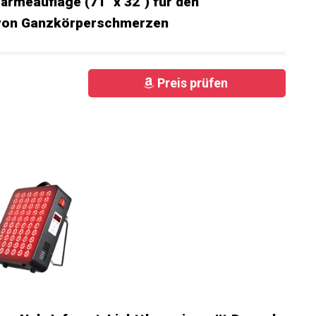
ärmeauflage (71" x 32") für den
 von Ganzkörperschmerzen
Preis prüfen