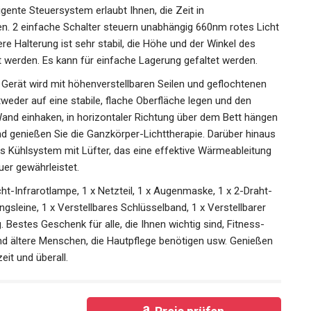
igente Steuersystem erlaubt Ihnen, die Zeit in
en. 2 einfache Schalter steuern unabhängig 660nm rotes Licht
re Halterung ist sehr stabil, die Höhe und der Winkel des
t werden. Es kann für einfache Lagerung gefaltet werden.
erät wird mit höhenverstellbaren Seilen und geflochtenen
tweder auf eine stabile, flache Oberfläche legen und den
 Wand einhaken, in horizontaler Richtung über dem Bett hängen
und genießen Sie die Ganzkörper-Lichttherapie. Darüber hinaus
tes Kühlsystem mit Lüfter, das eine effektive Wärmeableitung
er gewährleistet.
Infrarotlampe, 1 x Netzteil, 1 x Augenmaske, 1 x 2-Draht-
gsleine, 1 x Verstellbares Schlüsselband, 1 x Verstellbarer
Bestes Geschenk für alle, die Ihnen wichtig sind, Fitness-
und ältere Menschen, die Hautpflege benötigen usw. Genießen
eit und überall.