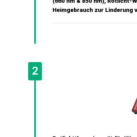
(660 nm & 850 nm), Rotlicht-W
Heimgebrauch zur Linderung