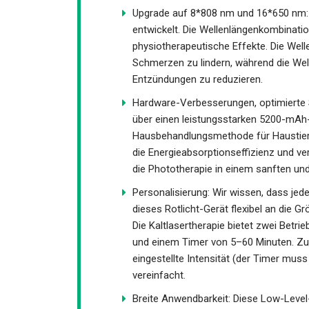
Upgrade auf 8*808 nm und 16*650 nm: Di
entwickelt. Die Wellenlängenkombinati
physiotherapeutische Effekte. Die Wel
Schmerzen zu lindern, während die We
Entzündungen zu reduzieren.
Hardware-Verbesserungen, optimierte Si
über einen leistungsstarken 5200-mAh-
Hausbehandlungsmethode für Haustier
die Energieabsorptionseffizienz und ve
die Phototherapie in einem sanften u
Personalisierung: Wir wissen, dass jede
dieses Rotlicht-Gerät flexibel an die 
Die Kaltlasertherapie bietet zwei Betri
und einem Timer von 5–60 Minuten. Zu
eingestellte Intensität (der Timer mus
vereinfacht.
Breite Anwendbarkeit: Diese Low-Level-L