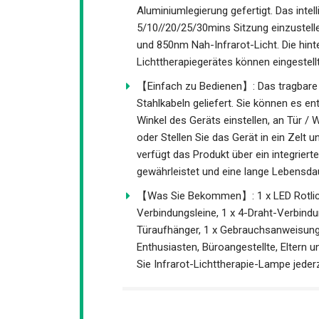
Aluminiumlegierung gefertigt. Das intell
5/10//20/25/30mins Sitzung einzustell
und 850nm Nah-Infrarot-Licht. Die hinte
Lichttherapiegerätes können eingestell
【Einfach zu Bedienen】: Das tragbare G
Stahlkabeln geliefert. Sie können es en
Winkel des Geräts einstellen, an Tür /
oder Stellen Sie das Gerät in ein Zelt 
verfügt das Produkt über ein integrier
gewährleistet und eine lange Lebensdau
【Was Sie Bekommen】: 1 x LED Rotlicht-
Verbindungsleine, 1 x 4-Draht-Verbindun
Türaufhänger, 1 x Gebrauchsanweisung. 
Enthusiasten, Büroangestellte, Eltern 
Sie Infrarot-Lichttherapie-Lampe jederz