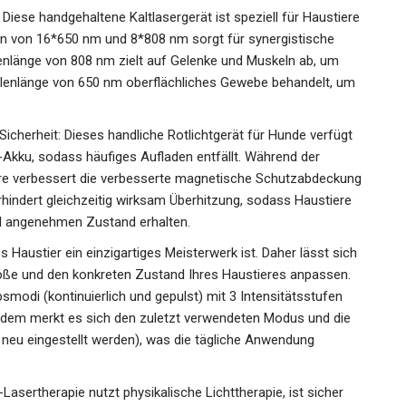
ese handgehaltene Kaltlasergerät ist speziell für Haustiere
on von 16*650 nm und 8*808 nm sorgt für synergistische
lenlänge von 808 nm zielt auf Gelenke und Muskeln ab, um
llenlänge von 650 nm oberflächliches Gewebe behandelt, um
cherheit: Dieses handliche Rotlichtgerät für Hunde verfügt
Akku, sodass häufiges Aufladen entfällt. Während der
e verbessert die verbesserte magnetische Schutzabdeckung
rhindert gleichzeitig wirksam Überhitzung, sodass Haustiere
nd angenehmen Zustand erhalten.
s Haustier ein einzigartiges Meisterwerk ist. Daher lässt sich
Größe und den konkreten Zustand Ihres Haustieres anpassen.
ebsmodi (kontinuierlich und gepulst) mit 3 Intensitätsstufen
dem merkt es sich den zuletzt verwendeten Modus und die
s neu eingestellt werden), was die tägliche Anwendung
asertherapie nutzt physikalische Lichttherapie, ist sicher