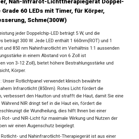
per, Nah-Infrarot-Lichttherapiegerät Doppel-
Grade 60 LEDs mit Timer, für Körper,
besserung, Schme(300W)
istung jeder Doppelchip-LED beträgt 5 W, und die
s beträgt 300 W. Jede LED enthält 1 660nm(ROT) und 1
ht und 850 nm Nahinfrarotlicht im Verhältnis 1:1 aussenden
lungsstärke in einem Abstand von 6 Zoll ist
 von 3-12 Zoll), bietet höhere Bestrahlungsstärke und
sicht, Körper.
Unser Rotlichtpanel verwendet klinisch bewährte
hem Infrarotlicht (850nm). Rotes Licht fördert die
, verbessert den Hautton und strafft die Haut, damit Sie eine
Während NIR dringt tief in die Haut ein, fördert die
chleunigt die Wundheilung, dies hilft Ihnen bei einer
 Rot- und NIR-Licht für maximale Wirkung und Nutzen der
aben wir einen Augenschutz beigelegt.
otlicht- und Nahinfrarotlicht-Therapiegerät ist aus einer