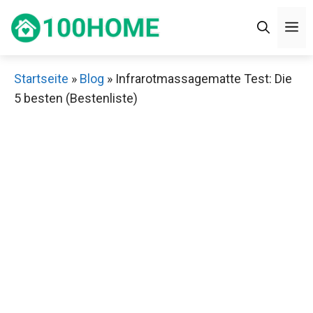
Zum
M
Inhalt
springen
Startseite
»
Blog
»
Infrarotmassagematte Test: Die
5 besten (Bestenliste)