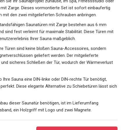
gen Sie Ihr Saunaprojekt zuhause, im Spa, Fitnessstudio oder
mit Zarge. Dieses vormontierte Set ist sofort einbaufertig
ch mit den zwei mitgelieferten Schrauben anbringen.
standsfähigen Saunatüren mit Zarge bestehen aus 6 mm
 sind fest verleimt für maximale Stabilität. Diese Türen mit
nutzererlebnis Ihrer Sauna maßgeblich.
re Türen sind keine bloßen Sauna-Accessoires, sondern
netverschlüssen geliefert werden. Der mitgelieferte
s und sicheres Schließen der Tür, wodurch der Wärmeverlust
b Ihre Sauna eine DIN-linke oder DIN-rechte Tür benötigt,
perfekt. Diese elegante Alternative zu Schiebetüren lässt sich
inbau dieser Saunatür benötigen, ist im Lieferumfang
gsband, ein Holzgriff mit Logo und zwei Magnete.