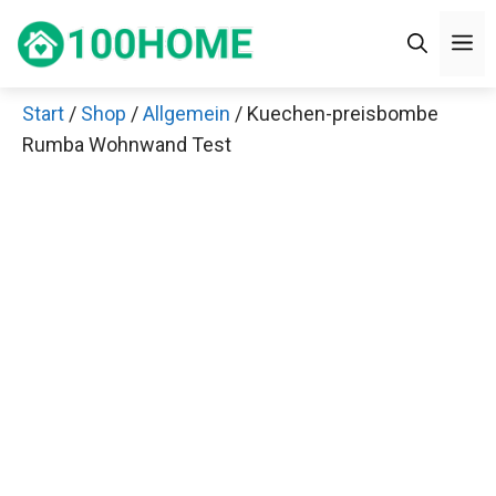
Zum
M
Inhalt
springen
Start
/
Shop
/
Allgemein
/ Kuechen-preisbombe
Rumba Wohnwand Test