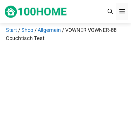
Zum
M
Inhalt
springen
Start
/
Shop
/
Allgemein
/ VOWNER VOWNER-88
Couchtisch Test