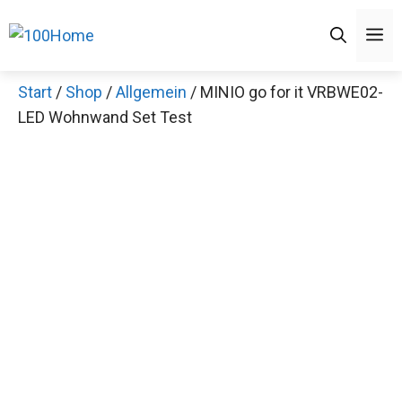
Zum
M
Inhalt
springen
Start
/
Shop
/
Allgemein
/ MINIO go for it VRBWE02-
LED Wohnwand Set Test